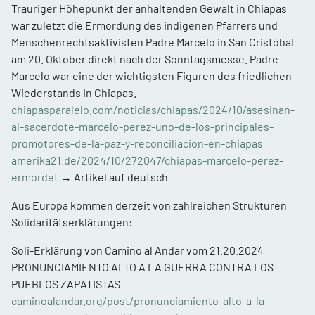
Trauriger Höhepunkt der anhaltenden Gewalt in Chiapas
war zuletzt die Ermordung des indigenen Pfarrers und
Menschenrechtsaktivisten Padre Marcelo in San Cristóbal
am 20. Oktober direkt nach der Sonntagsmesse. Padre
Marcelo war eine der wichtigsten Figuren des friedlichen
Wiederstands in Chiapas.
chiapasparalelo.com/noticias/chiapas/2024/10/asesinan-
al-sacerdote-marcelo-perez-uno-de-los-principales-
promotores-de-la-paz-y-reconciliacion-en-chiapas
amerika21.de/2024/10/272047/chiapas-marcelo-perez-
ermordet
→ Artikel auf deutsch
Aus Europa kommen derzeit von zahlreichen Strukturen
Solidaritätserklärungen:
Soli-Erklärung von Camino al Andar vom 21.20.2024
PRONUNCIAMIENTO ALTO A LA GUERRA CONTRA LOS
PUEBLOS ZAPATISTAS
caminoalandar.org/post/pronunciamiento-alto-a-la-