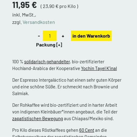
11,95 €
( 23,90 € pro Kilo )
inkl. MwSt.,
zzgl.
Versandkosten
-
+
in den Warenkorb
Packung
[+]
100 %
solidarisch gehandelter
, bio-zertifizierter
Hochland-Arabica der Kooperative
Yochin Tayel K'inal
Der Espresso Intergaláctico hat einen sehr guten Körper
und eine schöne Süße. Er schmeckt nach Brownie und
Salmiak.
Der Rohkaffee wird bio-zertifiziert und in harter Arbeit
von indigenen Kleinbäuer*innen angebaut, die Teil der
zapatistischen Bewegung
aus Chiapas/Mexiko sind.
Pro Kilo dieses Röstkaffees gehen
60 Cent
an die
Selbstverwaltung der zapatistischen Gemeinden.