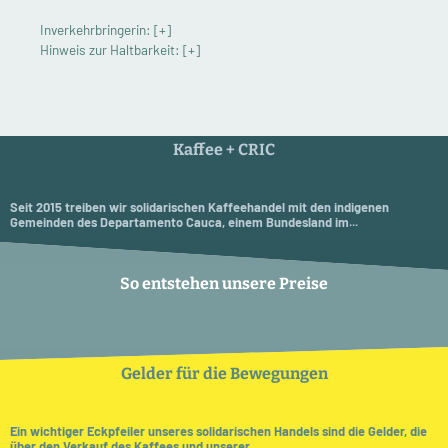
Inverkehrbringerin:
[+]
Hinweis zur Haltbarkeit:
[+]
Kaffee + CRIC
Seit 2015 treiben wir solidarischen Kaffeehandel mit den indigenen
Gemeinden des Departamento Cauca, einem Bundesland im...
So entstehen unsere Preise
Gelder für die Bewegungen
Ein wichtiger Eckpfeiler unseres solidarischen Handels sind die Gelder, die
über den Verkauf des Kaffees und unserer ...