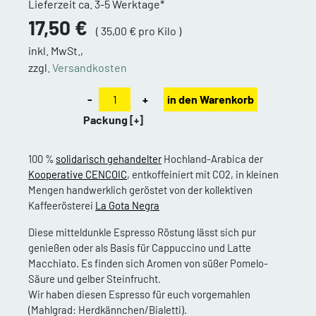
Lieferzeit ca. 3-5 Werktage*
17,50 €
( 35,00 € pro Kilo )
inkl. MwSt.,
zzgl.
Versandkosten
-
+
in den Warenkorb
Packung
[+]
100 %
solidarisch gehandelter
Hochland-Arabica der
Kooperative CENCOIC
, entkoffeiniert mit CO2, in kleinen
Mengen handwerklich geröstet von der kollektiven
Kaffeerösterei
La Gota Negra
Diese mitteldunkle Espresso Röstung lässt sich pur
genießen oder als Basis für Cappuccino und Latte
Macchiato. Es finden sich Aromen von süßer Pomelo-
Säure und gelber Steinfrucht.
Wir haben diesen Espresso für euch vorgemahlen
(Mahlgrad: Herdkännchen/Bialetti).