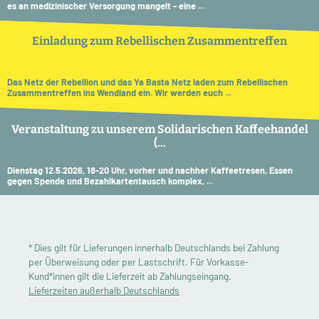
es an medizinischer Versorgung mangelt - eine ...
Einladung zum Rebellischen Zusammentreffen
Das Netz der Rebellion und das Ya Basta Netz laden zum Rebellischen
Zusammentreffen ins Wendland ein. Wir werden euch ...
Veranstaltung zu unserem Solidarischen Kaffeehandel
(...
Dienstag 12.5.2026, 18-20 Uhr, vorher und nachher Kaffeetresen, Essen
gegen Spende und Bezahlkartentausch komplex, ...
* Dies gilt für Lieferungen innerhalb Deutschlands bei Zahlung
per Überweisung oder per Lastschrift. Für Vorkasse-
Kund*innen gilt die Lieferzeit ab Zahlungseingang.
Lieferzeiten außerhalb Deutschlands